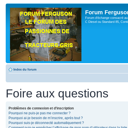
Forum Ferguso
Forum d'échange consacré au 
C Diesel ou Standard 85, Con
Index du forum
Foire aux questions
Problèmes de connexion et d’inscription
Pourquoi ne puis-je pas me connecter ?
Pourquoi ai-je besoin de m’inscrire, après tout ?
Pourquoi suis-je déconnecté automatiquement ?
Comment puis-je empêcher l’affichage de mon nom d’utilisateur dans la liste