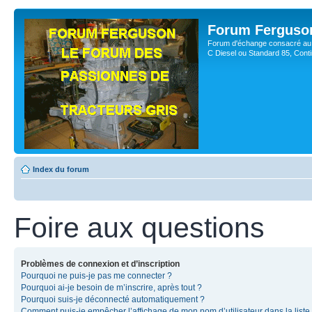
Forum Ferguso
Forum d'échange consacré au 
C Diesel ou Standard 85, Con
Index du forum
Foire aux questions
Problèmes de connexion et d’inscription
Pourquoi ne puis-je pas me connecter ?
Pourquoi ai-je besoin de m’inscrire, après tout ?
Pourquoi suis-je déconnecté automatiquement ?
Comment puis-je empêcher l’affichage de mon nom d’utilisateur dans la liste