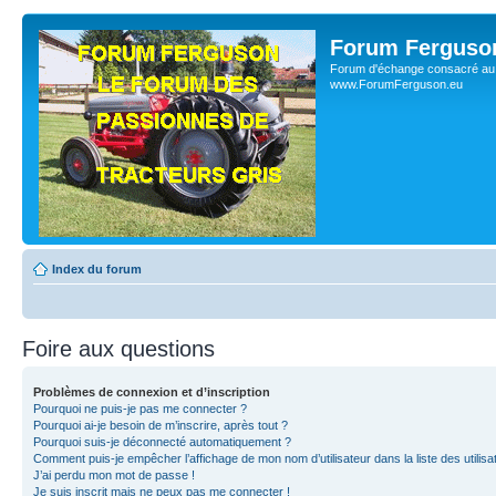
Forum Ferguso
Forum d'échange consacré au 
www.ForumFerguson.eu
Index du forum
Foire aux questions
Problèmes de connexion et d’inscription
Pourquoi ne puis-je pas me connecter ?
Pourquoi ai-je besoin de m’inscrire, après tout ?
Pourquoi suis-je déconnecté automatiquement ?
Comment puis-je empêcher l’affichage de mon nom d’utilisateur dans la liste des utilisa
J’ai perdu mon mot de passe !
Je suis inscrit mais ne peux pas me connecter !