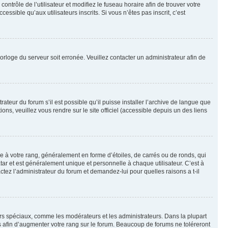
contrôle de l’utilisateur et modifiez le fuseau horaire afin de trouver votre
sible qu’aux utilisateurs inscrits. Si vous n’êtes pas inscrit, c’est
horloge du serveur soit erronée. Veuillez contacter un administrateur afin de
ateur du forum s’il est possible qu’il puisse installer l’archive de langue que
ns, veuillez vous rendre sur le site officiel (accessible depuis un des liens
e à votre rang, généralement en forme d’étoiles, de carrés ou de ronds, qui
tar et est généralement unique et personnelle à chaque utilisateur. C’est à
actez l’administrateur du forum et demandez-lui pour quelles raisons a t-il
eurs spéciaux, comme les modérateurs et les administrateurs. Dans la plupart
 afin d’augmenter votre rang sur le forum. Beaucoup de forums ne toléreront