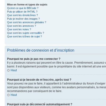
Mise en forme et types de sujets
Qu’est-ce que le BBCode ?
Puis-je utiliser de l’HTML ?
Que sont les émoticônes ?
Puis-je insérer des images ?
Que sont les annonces globales ?
Que sont les annonces ?
Que sont les notes ?
Que sont les sujets verrouillés ?
Que sont les icônes de sujet ?
Problèmes de connexion et d’inscription
Pourquoi ne puis-je pas me connecter ?
Il y a plusieurs raisons qui peuvent en être la cause. Premièrement, assurez-vo
banni. Il est également possible que le propriétaire du site internet ait une err
Haut
Pourquoi ai-je besoin de m’inscrire, après tout ?
Vous pouvez ne pas le faire, il appartient à l’administrateur du forum d’exig
sont pas disponibles aux visiteurs, comme les avatars personnalisés, la messag
recommandons par conséquent de le faire.
Haut
Pourquoi suis-je déconnecté automatiquement ?