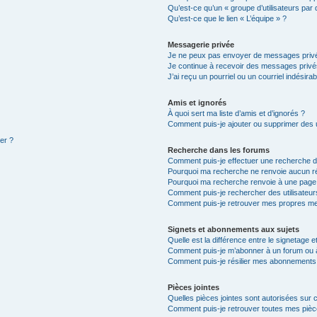
Qu’est-ce qu’un « groupe d’utilisateurs par 
Qu’est-ce que le lien « L’équipe » ?
Messagerie privée
Je ne peux pas envoyer de messages privé
Je continue à recevoir des messages privés 
J’ai reçu un pourriel ou un courriel indésira
Amis et ignorés
À quoi sert ma liste d’amis et d’ignorés ?
Comment puis-je ajouter ou supprimer des ut
ter ?
Recherche dans les forums
Comment puis-je effectuer une recherche 
Pourquoi ma recherche ne renvoie aucun ré
Pourquoi ma recherche renvoie à une page
Comment puis-je rechercher des utilisateur
Comment puis-je retrouver mes propres me
Signets et abonnements aux sujets
Quelle est la différence entre le signetage 
Comment puis-je m’abonner à un forum ou à
Comment puis-je résilier mes abonnements
Pièces jointes
Quelles pièces jointes sont autorisées sur 
Comment puis-je retrouver toutes mes pièce