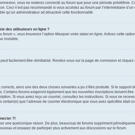
connexion, vous ne resterez connecté au forum que pour une période prédéfinie. Cec
xion. Ceci n’est pas recommandé si vous accédez au forum par l’intermédiaire d’un 
able qu’un administrateur ait désactivé cette fonctionnalité.
te des utilisateurs en ligne ?
u forum », vous trouverez l’option
Masquer votre statut en ligne
. Activez cette opti
r invisible.
peut facilement être réinitialisé. Rendez-vous sur la page de connexion et cliquez
nt corrects, alors une des deux choses suivantes a pu s’être produite. Si le suppor
es. Certains forums exigeront également que les nouvelles inscriptions doivent être
nscription. Si vous aviez reçu un courriel, consultez les instructions. Si vous ne r
êtes certain(e) que l’adresse de courrier électronique que vous avez spécifiée était 
nnecter ?!
pour une quelconque raison. De plus, beaucoup de forums suppriment périodiquement 
à nouveau et essayez de participer plus activement aux discussions sur le forum.