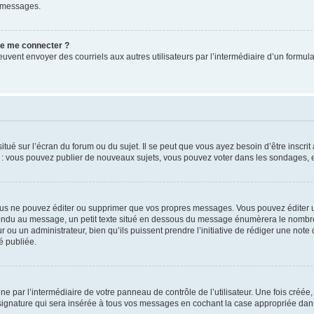
e messages.
 de me connecter ?
its peuvent envoyer des courriels aux autres utilisateurs par l’intermédiaire d’un for
tué sur l’écran du forum ou du sujet. Il se peut que vous ayez besoin d’être inscri
e : vous pouvez publier de nouveaux sujets, vous pouvez voter dans les sondages, e
us ne pouvez éditer ou supprimer que vos propres messages. Vous pouvez éditer u
pondu au message, un petit texte situé en dessous du message énumèrera le nombre de
r ou un administrateur, bien qu’ils puissent prendre l’initiative de rédiger une note 
é publiée.
e par l’intermédiaire de votre panneau de contrôle de l’utilisateur. Une fois créé
ignature qui sera insérée à tous vos messages en cochant la case appropriée dans vo