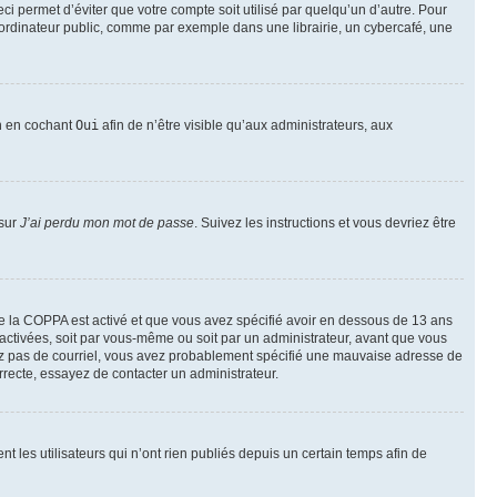
i permet d’éviter que votre compte soit utilisé par quelqu’un d’autre. Pour
ordinateur public, comme par exemple dans une librairie, un cybercafé, une
on en cochant
Oui
afin de n’être visible qu’aux administrateurs, aux
 sur
J’ai perdu mon mot de passe
. Suivez les instructions et vous devriez être
t de la COPPA est activé et que vous avez spécifié avoir en dessous de 13 ans
 activées, soit par vous-même ou soit par un administrateur, avant que vous
ecevez pas de courriel, vous avez probablement spécifié une mauvaise adresse de
correcte, essayez de contacter un administrateur.
les utilisateurs qui n’ont rien publiés depuis un certain temps afin de