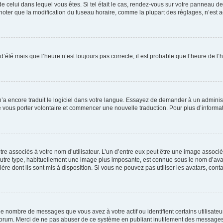
 de celui dans lequel vous êtes. Si tel était le cas, rendez-vous sur votre panneau de 
er que la modification du fuseau horaire, comme la plupart des réglages, n’est acces
 d’été mais que l’heure n’est toujours pas correcte, il est probable que l’heure de l’
 n’a encore traduit le logiciel dans votre langue. Essayez de demander à un administr
e vous porter volontaire et commencer une nouvelle traduction. Pour plus d’informatio
re associés à votre nom d’utilisateur. L’un d’entre eux peut être une image associé
’autre type, habituellement une image plus imposante, est connue sous le nom d’ava
ère dont ils sont mis à disposition. Si vous ne pouvez pas utiliser les avatars, cont
le nombre de messages que vous avez à votre actif ou identifient certains utilisat
u forum. Merci de ne pas abuser de ce système en publiant inutilement des messages