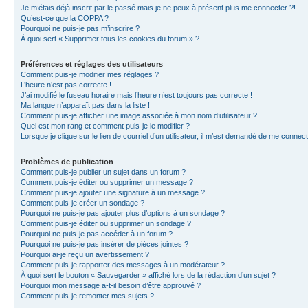
Je m’étais déjà inscrit par le passé mais je ne peux à présent plus me connecter ?!
Qu’est-ce que la COPPA ?
Pourquoi ne puis-je pas m’inscrire ?
À quoi sert « Supprimer tous les cookies du forum » ?
Préférences et réglages des utilisateurs
Comment puis-je modifier mes réglages ?
L’heure n’est pas correcte !
J’ai modifié le fuseau horaire mais l’heure n’est toujours pas correcte !
Ma langue n’apparaît pas dans la liste !
Comment puis-je afficher une image associée à mon nom d’utilisateur ?
Quel est mon rang et comment puis-je le modifier ?
Lorsque je clique sur le lien de courriel d’un utilisateur, il m’est demandé de me connec
Problèmes de publication
Comment puis-je publier un sujet dans un forum ?
Comment puis-je éditer ou supprimer un message ?
Comment puis-je ajouter une signature à un message ?
Comment puis-je créer un sondage ?
Pourquoi ne puis-je pas ajouter plus d’options à un sondage ?
Comment puis-je éditer ou supprimer un sondage ?
Pourquoi ne puis-je pas accéder à un forum ?
Pourquoi ne puis-je pas insérer de pièces jointes ?
Pourquoi ai-je reçu un avertissement ?
Comment puis-je rapporter des messages à un modérateur ?
À quoi sert le bouton « Sauvegarder » affiché lors de la rédaction d’un sujet ?
Pourquoi mon message a-t-il besoin d’être approuvé ?
Comment puis-je remonter mes sujets ?