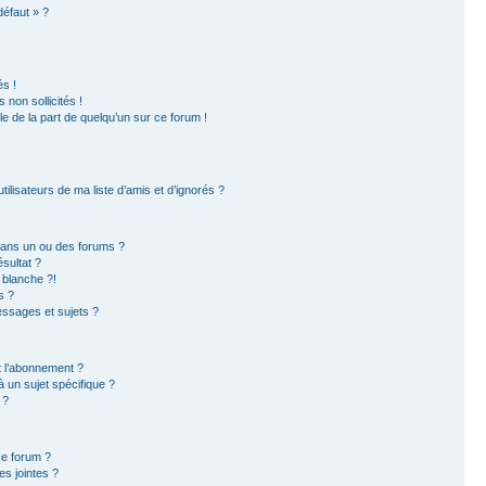
défaut » ?
s !
non sollicités !
ble de la part de quelqu’un sur ce forum !
ilisateurs de ma liste d’amis et d’ignorés ?
dans un ou des forums ?
sultat ?
 blanche ?!
s ?
ssages et sujets ?
et l’abonnement ?
 un sujet spécifique ?
 ?
ce forum ?
s jointes ?