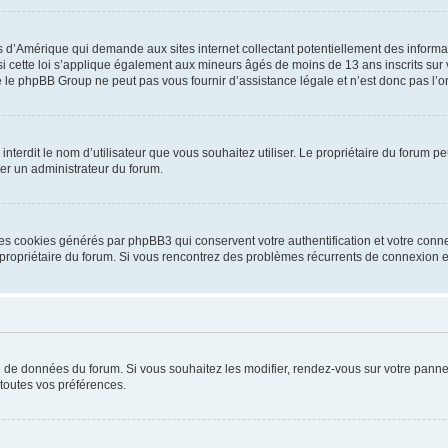
is d’Amérique qui demande aux sites internet collectant potentiellement des infor
 cette loi s’applique également aux mineurs âgés de moins de 13 ans inscrits sur v
 le phpBB Group ne peut pas vous fournir d’assistance légale et n’est donc pas l’or
ou interdit le nom d’utilisateur que vous souhaitez utiliser. Le propriétaire du forum
ter un administrateur du forum.
les cookies générés par phpBB3 qui conservent votre authentification et votre conn
r le propriétaire du forum. Si vous rencontrez des problèmes récurrents de connexio
se de données du forum. Si vous souhaitez les modifier, rendez-vous sur votre pannea
toutes vos préférences.