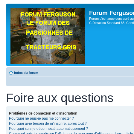
Forum Ferguso
Forum d'échange consacré au 
C Diesel ou Standard 85, Con
Index du forum
Foire aux questions
Problèmes de connexion et d’inscription
Pourquoi ne puis-je pas me connecter ?
Pourquoi ai-je besoin de m’inscrire, après tout ?
Pourquoi suis-je déconnecté automatiquement ?
Comment puis-je empêcher l’affichage de mon nom d’utilisateur dans la liste