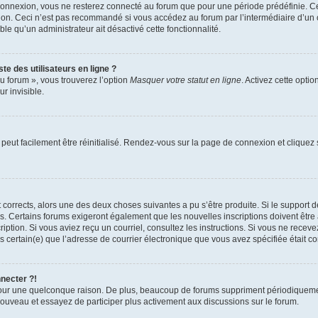
connexion, vous ne resterez connecté au forum que pour une période prédéfinie. Cec
xion. Ceci n’est pas recommandé si vous accédez au forum par l’intermédiaire d’un 
able qu’un administrateur ait désactivé cette fonctionnalité.
te des utilisateurs en ligne ?
u forum », vous trouverez l’option
Masquer votre statut en ligne
. Activez cette opti
r invisible.
peut facilement être réinitialisé. Rendez-vous sur la page de connexion et cliquez
nt corrects, alors une des deux choses suivantes a pu s’être produite. Si le suppor
es. Certains forums exigeront également que les nouvelles inscriptions doivent être
nscription. Si vous aviez reçu un courriel, consultez les instructions. Si vous ne r
êtes certain(e) que l’adresse de courrier électronique que vous avez spécifiée était 
nnecter ?!
pour une quelconque raison. De plus, beaucoup de forums suppriment périodiquement 
à nouveau et essayez de participer plus activement aux discussions sur le forum.