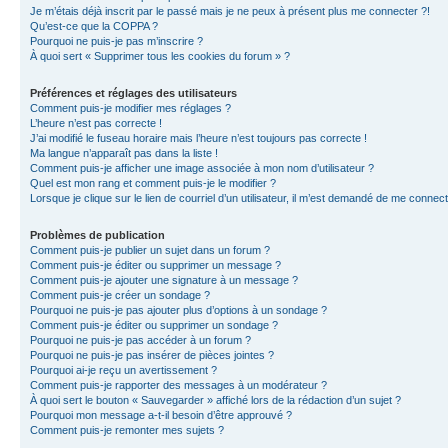
Je m’étais déjà inscrit par le passé mais je ne peux à présent plus me connecter ?!
Qu’est-ce que la COPPA ?
Pourquoi ne puis-je pas m’inscrire ?
À quoi sert « Supprimer tous les cookies du forum » ?
Préférences et réglages des utilisateurs
Comment puis-je modifier mes réglages ?
L’heure n’est pas correcte !
J’ai modifié le fuseau horaire mais l’heure n’est toujours pas correcte !
Ma langue n’apparaît pas dans la liste !
Comment puis-je afficher une image associée à mon nom d’utilisateur ?
Quel est mon rang et comment puis-je le modifier ?
Lorsque je clique sur le lien de courriel d’un utilisateur, il m’est demandé de me connec
Problèmes de publication
Comment puis-je publier un sujet dans un forum ?
Comment puis-je éditer ou supprimer un message ?
Comment puis-je ajouter une signature à un message ?
Comment puis-je créer un sondage ?
Pourquoi ne puis-je pas ajouter plus d’options à un sondage ?
Comment puis-je éditer ou supprimer un sondage ?
Pourquoi ne puis-je pas accéder à un forum ?
Pourquoi ne puis-je pas insérer de pièces jointes ?
Pourquoi ai-je reçu un avertissement ?
Comment puis-je rapporter des messages à un modérateur ?
À quoi sert le bouton « Sauvegarder » affiché lors de la rédaction d’un sujet ?
Pourquoi mon message a-t-il besoin d’être approuvé ?
Comment puis-je remonter mes sujets ?