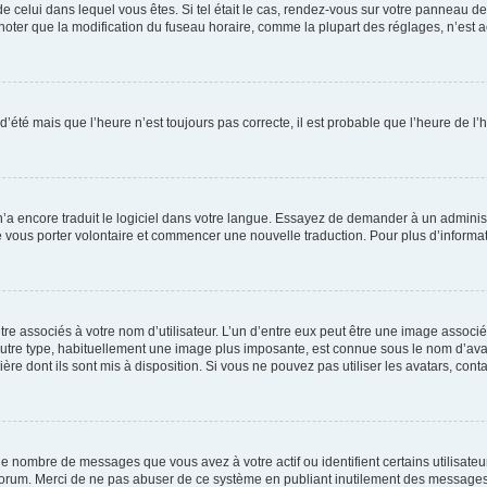
 de celui dans lequel vous êtes. Si tel était le cas, rendez-vous sur votre panneau de 
er que la modification du fuseau horaire, comme la plupart des réglages, n’est acces
 d’été mais que l’heure n’est toujours pas correcte, il est probable que l’heure de l’
 n’a encore traduit le logiciel dans votre langue. Essayez de demander à un administr
e vous porter volontaire et commencer une nouvelle traduction. Pour plus d’informatio
re associés à votre nom d’utilisateur. L’un d’entre eux peut être une image associé
’autre type, habituellement une image plus imposante, est connue sous le nom d’ava
ère dont ils sont mis à disposition. Si vous ne pouvez pas utiliser les avatars, cont
le nombre de messages que vous avez à votre actif ou identifient certains utilisat
u forum. Merci de ne pas abuser de ce système en publiant inutilement des messages