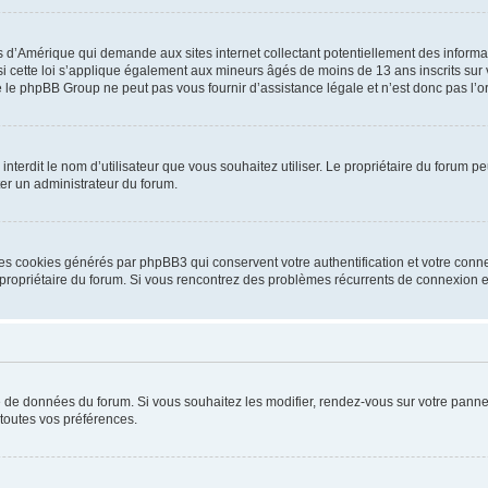
is d’Amérique qui demande aux sites internet collectant potentiellement des infor
 cette loi s’applique également aux mineurs âgés de moins de 13 ans inscrits sur v
 le phpBB Group ne peut pas vous fournir d’assistance légale et n’est donc pas l’or
ou interdit le nom d’utilisateur que vous souhaitez utiliser. Le propriétaire du forum
ter un administrateur du forum.
les cookies générés par phpBB3 qui conservent votre authentification et votre conn
r le propriétaire du forum. Si vous rencontrez des problèmes récurrents de connexio
se de données du forum. Si vous souhaitez les modifier, rendez-vous sur votre pannea
toutes vos préférences.