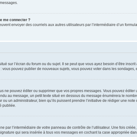
e messages.
 de me connecter ?
its peuvent envoyer des courriels aux autres utilisateurs par l’intermédiaire d’un for
tué sur l’écran du forum ou du sujet. Il se peut que vous ayez besoin d’être inscri
e : vous pouvez publier de nouveaux sujets, vous pouvez voter dans les sondages, e
us ne pouvez éditer ou supprimer que vos propres messages. Vous pouvez éditer u
pondu au message, un petit texte situé en dessous du message énumèrera le nombre de
r ou un administrateur, bien qu’ils puissent prendre l’initiative de rédiger une note 
é publiée.
e par l’intermédiaire de votre panneau de contrôle de l’utilisateur. Une fois créé
ignature qui sera insérée à tous vos messages en cochant la case appropriée dans vo