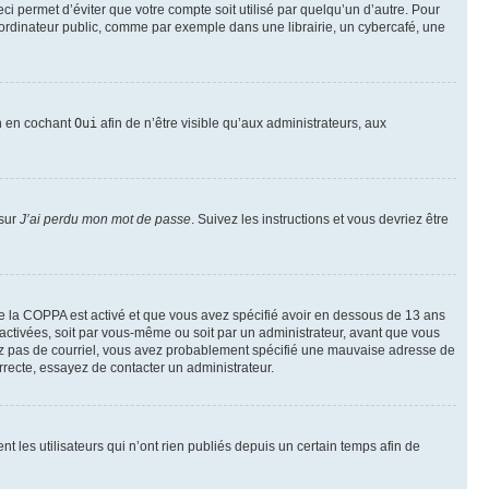
i permet d’éviter que votre compte soit utilisé par quelqu’un d’autre. Pour
ordinateur public, comme par exemple dans une librairie, un cybercafé, une
on en cochant
Oui
afin de n’être visible qu’aux administrateurs, aux
 sur
J’ai perdu mon mot de passe
. Suivez les instructions et vous devriez être
t de la COPPA est activé et que vous avez spécifié avoir en dessous de 13 ans
 activées, soit par vous-même ou soit par un administrateur, avant que vous
ecevez pas de courriel, vous avez probablement spécifié une mauvaise adresse de
correcte, essayez de contacter un administrateur.
les utilisateurs qui n’ont rien publiés depuis un certain temps afin de