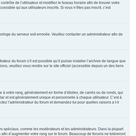
contrôle de l’utilisateur et modifiez le fuseau horaire afin de trouver votre
sible qu’aux utilisateurs inscrits. Si vous n’êtes pas inscrit, c’est
horloge du serveur soit erronée. Veuillez contacter un administrateur afin de
ateur du forum s’il est possible qu’il puisse installer l’archive de langue que
ns, veuillez vous rendre sur le site officiel (accessible depuis un des liens
e à votre rang, généralement en forme d’étoiles, de carrés ou de ronds, qui
tar et est généralement unique et personnelle à chaque utilisateur. C’est à
actez l’administrateur du forum et demandez-lui pour quelles raisons a t-il
eurs spéciaux, comme les modérateurs et les administrateurs. Dans la plupart
 afin d’augmenter votre rang sur le forum. Beaucoup de forums ne toléreront