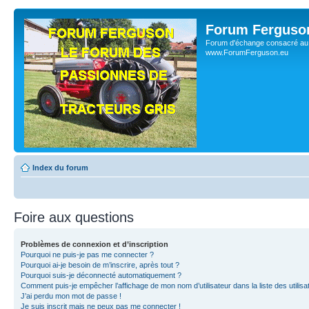
Forum Ferguso
Forum d'échange consacré au 
www.ForumFerguson.eu
Index du forum
Foire aux questions
Problèmes de connexion et d’inscription
Pourquoi ne puis-je pas me connecter ?
Pourquoi ai-je besoin de m’inscrire, après tout ?
Pourquoi suis-je déconnecté automatiquement ?
Comment puis-je empêcher l’affichage de mon nom d’utilisateur dans la liste des utilisa
J’ai perdu mon mot de passe !
Je suis inscrit mais ne peux pas me connecter !