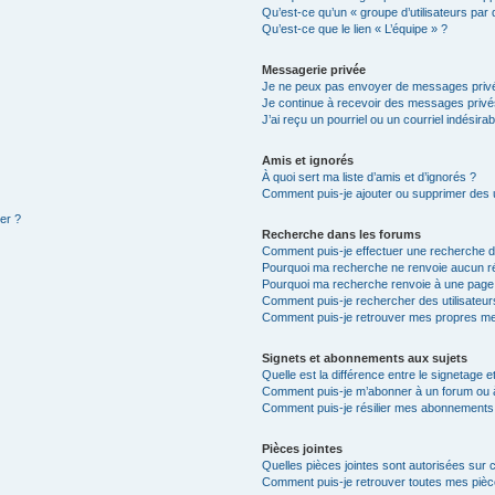
Qu’est-ce qu’un « groupe d’utilisateurs par 
Qu’est-ce que le lien « L’équipe » ?
Messagerie privée
Je ne peux pas envoyer de messages privé
Je continue à recevoir des messages privés 
J’ai reçu un pourriel ou un courriel indésira
Amis et ignorés
À quoi sert ma liste d’amis et d’ignorés ?
Comment puis-je ajouter ou supprimer des ut
ter ?
Recherche dans les forums
Comment puis-je effectuer une recherche 
Pourquoi ma recherche ne renvoie aucun ré
Pourquoi ma recherche renvoie à une page
Comment puis-je rechercher des utilisateur
Comment puis-je retrouver mes propres me
Signets et abonnements aux sujets
Quelle est la différence entre le signetage 
Comment puis-je m’abonner à un forum ou à
Comment puis-je résilier mes abonnements
Pièces jointes
Quelles pièces jointes sont autorisées sur 
Comment puis-je retrouver toutes mes pièce