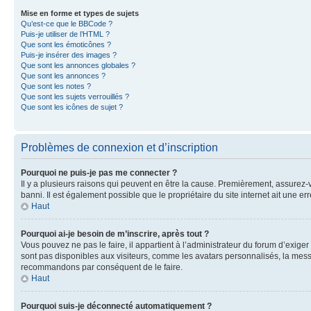
Mise en forme et types de sujets
Qu’est-ce que le BBCode ?
Puis-je utiliser de l’HTML ?
Que sont les émoticônes ?
Puis-je insérer des images ?
Que sont les annonces globales ?
Que sont les annonces ?
Que sont les notes ?
Que sont les sujets verrouillés ?
Que sont les icônes de sujet ?
Problèmes de connexion et d’inscription
Pourquoi ne puis-je pas me connecter ?
Il y a plusieurs raisons qui peuvent en être la cause. Premièrement, assurez-vo
banni. Il est également possible que le propriétaire du site internet ait une err
Haut
Pourquoi ai-je besoin de m’inscrire, après tout ?
Vous pouvez ne pas le faire, il appartient à l’administrateur du forum d’exig
sont pas disponibles aux visiteurs, comme les avatars personnalisés, la messag
recommandons par conséquent de le faire.
Haut
Pourquoi suis-je déconnecté automatiquement ?