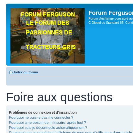
Forum Ferguso
Forum d'échange consacré au 
C Diesel ou Standard 85, Con
Index du forum
Foire aux questions
Problèmes de connexion et d’inscription
Pourquoi ne puis-je pas me connecter ?
Pourquoi ai-je besoin de m’inscrire, après tout ?
Pourquoi suis-je déconnecté automatiquement ?
Comment puis-je empêcher l’affichage de mon nom d’utilisateur dans la liste