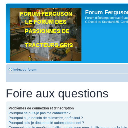
Forum Ferguso
Forum d'échange consacré au 
C Diesel ou Standard 85, Con
Index du forum
Foire aux questions
Problèmes de connexion et d’inscription
Pourquoi ne puis-je pas me connecter ?
Pourquoi ai-je besoin de m’inscrire, après tout ?
Pourquoi suis-je déconnecté automatiquement ?
Comment puis-je empêcher l’affichage de mon nom d’utilisateur dans la liste