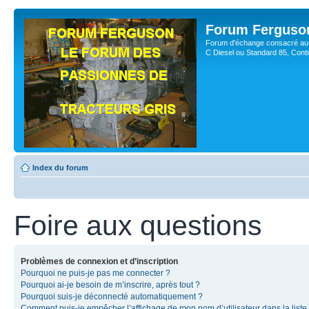
Forum Ferguso
Forum d'échange consacré au 
C Diesel ou Standard 85, Con
Index du forum
Foire aux questions
Problèmes de connexion et d’inscription
Pourquoi ne puis-je pas me connecter ?
Pourquoi ai-je besoin de m’inscrire, après tout ?
Pourquoi suis-je déconnecté automatiquement ?
Comment puis-je empêcher l’affichage de mon nom d’utilisateur dans la liste