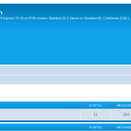
n
Ferguson TE 20 et FF30 (moteur Standard 20 C Diesel ou Standard 85, Continental Z120 )
SUJET(S)
MESSAGE
11
284
SUJET(S)
MESSAGE