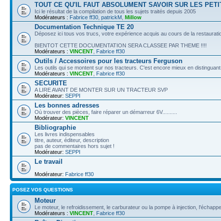
TOUT CE QU'IL FAUT ABSOLUMENT SAVOIR SUR LES PETI
Ici le résultat de la compilation de tous les sujets traités depuis 2005
Modérateurs :
Fabrice ff30
,
patrickM
,
Millow
Documentation Technique TE 20
Déposez ici tous vos trucs, votre expérience acquis au cours de la restauratio
BIENTOT CETTE DOCUMENTATION SERA CLASSEE PAR THEME !!!!
Modérateurs :
VINCENT
,
Fabrice ff30
Outils / Accessoires pour les tracteurs Ferguson
Les outils qui se montent sur nos tracteurs. C'est encore mieux en distinguant 
Modérateurs :
VINCENT
,
Fabrice ff30
SECURITE
A LIRE AVANT DE MONTER SUR UN TRACTEUR SVP
Modérateur:
SEPPI
Les bonnes adresses
Où trouver des pièces, faire réparer un démarreur 6V..........
Modérateur:
VINCENT
Bibliographie
Les livres indispensables
titre, auteur, éditeur, description
pas de commentaires hors sujet !
Modérateur:
SEPPI
Le travail
Modérateur:
Fabrice ff30
POSEZ VOS QUESTIONS
Moteur
Le moteur, le refroidissement, le carburateur ou la pompe à injection, l'échappe
Modérateurs :
VINCENT
,
Fabrice ff30