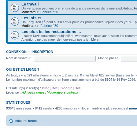
Le travail
Un Ferguson peut encore rendre de grands services dans une exploitation. F
Modérateur:
Fabrice ff30
Les loisirs
Un Ferguson çà peut aussi servir pour les promenades, leplaisir des yeux... 
Modérateur:
Fabrice ff30
Les plus belles restaurations ...
...selon l'avis totalement subjectif du webmaster...mais aussi selon les reco
Attention : ne pas créer de nouveaux posts ici. Merci
CONNEXION
•
INSCRIPTION
Nom d’utilisateur :
Mot de passe:
QUI EST EN LIGNE ?
Au total, il y a
629
utilisateurs en ligne :: 2 inscrits, 0 invisible et 627 invités (basé sur l
Le nombre maximum d’utilisateurs en ligne simultanément a été de
8604
le 16 Fév 2026,
Utilisateur(s) inscrit(s) :
Bing [Bot]
,
Google [Bot]
Légende :
Administrateurs
,
Modérateurs globaux
STATISTIQUES
93643
messages •
8412
sujets •
4260
membres • Notre membre le plus récent est
man
Index du forum