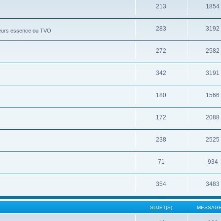
213
1854
283
3192
moteurs essence ou TVO
272
2582
342
3191
180
1566
172
2088
!
238
2525
71
934
354
3483
SUJET(S)
MESSAGE