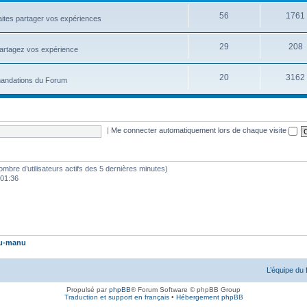
56
1761
aites partager vos expériences
29
208
partagez vos expérience
20
3162
mmandations du Forum
|
Me connecter automatiquement lors de chaque visite
e nombre d’utilisateurs actifs des 5 dernières minutes)
 01:36
u-manu
L’équipe du
Propulsé par
phpBB
® Forum Software © phpBB Group
Traduction et support en français
•
Hébergement phpBB