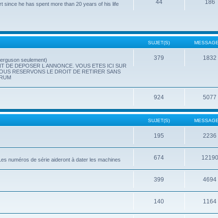
44
186
t since he has spent more than 20 years of his life
SUJET(S)
MESSAGE
379
1832
(Ferguson seulement)
T DE DEPOSER L ANNONCE. VOUS ETES ICI SUR
NOUS RESERVONS LE DROIT DE RETIRER SANS
ORUM
924
5077
SUJET(S)
MESSAGE
195
2236
674
1219
.. Les numéros de série aideront à dater les machines
399
4694
140
1164