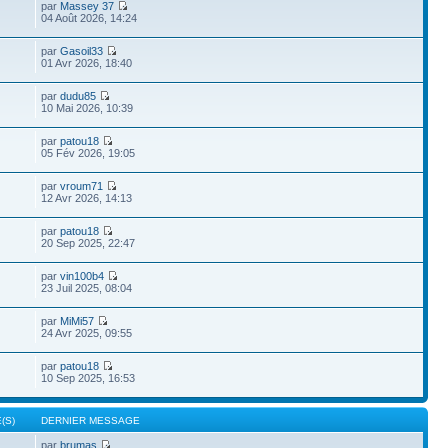
par
Massey 37
04 Août 2026, 14:24
par
Gasoil33
01 Avr 2026, 18:40
par
dudu85
10 Mai 2026, 10:39
par
patou18
05 Fév 2026, 19:05
par
vroum71
12 Avr 2026, 14:13
par
patou18
20 Sep 2025, 22:47
par
vin100b4
23 Juil 2025, 08:04
par
MiMi57
24 Avr 2025, 09:55
par
patou18
10 Sep 2025, 16:53
(S)
DERNIER MESSAGE
par
brumas