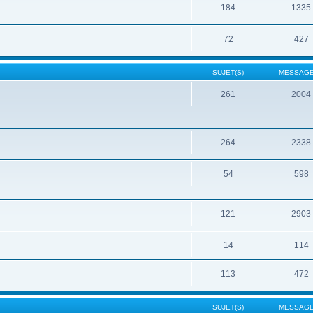
184
1335
72
427
SUJET(S)
MESSAGE
261
2004
264
2338
54
598
121
2903
14
114
113
472
SUJET(S)
MESSAGE