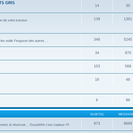
TS GRIS
14
30
139
1361
n de votre tracteur
348
5245
les outils Ferguson des autres ...
34
870
103
568
16
48
6
96
SUJET(S)
MESSAGE
973
8669
ment, le réservoir.... Ouuuhhhh c'est copieux !!!!