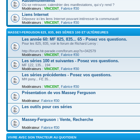
Rassemblements
Où se retrouver, calendrier des manifestations, qui s'y rend ?
Modérateurs :
VINCENT
,
Fabrice ff30
Liens Internet
Déposez ici les liens Internet pouvant intéresser la communauté
Modérateurs :
VINCENT
,
Fabrice ff30
MASSEY-FERGUSON 825, 835, 865 SÉRIES 100 ET ULTÉRIEURES
Les année 60: MF 825, 835... 65 - Posez vos questions.
Pour les 825, 835, voir le forum de Richard Leroy :
http://forum.hit-parade.com/forum.asp?s=342579
Modérateurs :
VINCENT
,
Fabrice ff30
Les séries 100 et suivantes - Posez vos questions.
MF 122, 135... 194
Modérateurs :
VINCENT
,
Fabrice ff30
Les séries précédentes - Posez vos questions.
MH pony... FE 35...
Modérateurs :
VINCENT
,
Fabrice ff30
Présentation de vos Massey Ferguson
Modérateur:
Fabrice ff30
Les outils pour ces séries
Massey-Ferguson : Vente, Recherche
Modérateur:
Fabrice ff30
VIVRE AVEC SON TRACTEUR AU QUOTIDIEN