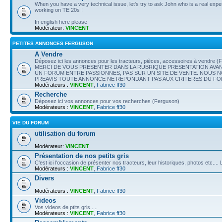
When you have a very technical issue, let's try to ask John who is a real exper
working on TE 20s !
In english here please
Modérateur:
VINCENT
PETITES ANNONCES FERGUSON
A Vendre
Déposez ici les annonces pour les tracteurs, pièces, accessoires à vendre 
MERCI DE VOUS PRESENTER DANS LA RUBRIQUE PRESENTATION AVAN
UN FORUM ENTRE PASSIONNES, PAS SUR UN SITE DE VENTE. NOUS 
PREAVIS TOUTE ANNONCE NE REPONDANT PAS AUX CRITERES DU F
Modérateurs :
VINCENT
,
Fabrice ff30
Recherche
Déposez ici vos annonces pour vos recherches (Ferguson)
Modérateurs :
VINCENT
,
Fabrice ff30
VIE DU FORUM
utilisation du forum
Modérateur:
VINCENT
Présentation de nos petits gris
C'est ici l'occasion de présenter nos tracteurs, leur historiques, photos etc..
Modérateurs :
VINCENT
,
Fabrice ff30
Divers
Modérateurs :
VINCENT
,
Fabrice ff30
Videos
Vos videos de ptits gris.....
Modérateurs :
VINCENT
,
Fabrice ff30