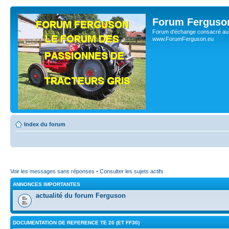
Forum Ferguso
Forum d'échange consacré au 
www.ForumFerguson.eu
Index du forum
Voir les messages sans réponses
•
Consulter les sujets actifs
ANNONCES IMPORTANTES
actualité du forum Ferguson
DOCUMENTATION DE REFERENCE TE 20 (ET FF30)