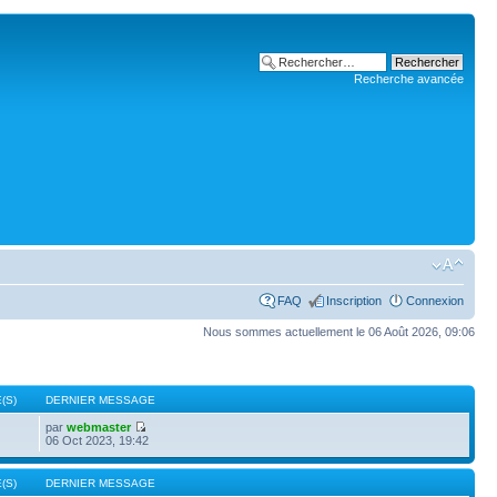
Recherche avancée
FAQ
Inscription
Connexion
Nous sommes actuellement le 06 Août 2026, 09:06
(S)
DERNIER MESSAGE
par
webmaster
06 Oct 2023, 19:42
(S)
DERNIER MESSAGE