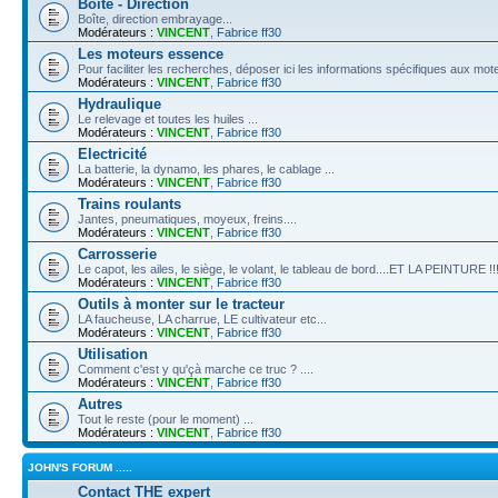
Boîte - Direction
Boîte, direction embrayage...
Modérateurs :
VINCENT
,
Fabrice ff30
Les moteurs essence
Pour faciliter les recherches, déposer ici les informations spécifiques aux 
Modérateurs :
VINCENT
,
Fabrice ff30
Hydraulique
Le relevage et toutes les huiles ...
Modérateurs :
VINCENT
,
Fabrice ff30
Electricité
La batterie, la dynamo, les phares, le cablage ...
Modérateurs :
VINCENT
,
Fabrice ff30
Trains roulants
Jantes, pneumatiques, moyeux, freins....
Modérateurs :
VINCENT
,
Fabrice ff30
Carrosserie
Le capot, les ailes, le siège, le volant, le tableau de bord....ET LA PEINTURE !!
Modérateurs :
VINCENT
,
Fabrice ff30
Outils à monter sur le tracteur
LA faucheuse, LA charrue, LE cultivateur etc...
Modérateurs :
VINCENT
,
Fabrice ff30
Utilisation
Comment c'est y qu'çà marche ce truc ? ....
Modérateurs :
VINCENT
,
Fabrice ff30
Autres
Tout le reste (pour le moment) ...
Modérateurs :
VINCENT
,
Fabrice ff30
JOHN'S FORUM .....
Contact THE expert